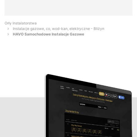
Orły Instalatorstwa
Instalacje gazowe, co, wod-kan, elektryczne - Bliżyn
HAVO Samochodowe Instalacje Gazowe