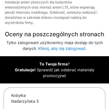
instalacje anten zbiorczych dla budynków
wielorodzinnych oraz montaż anten LTE, które wspierają
jakość internetu mobilnego. Solidność, estetyka realizacji i
doradztwo w zakresie doboru rozwiązań należą do
wyróżników firmy.
Oceny na poszczególnych stronach
Tylko zalogowani użytkownicy maja dostęp do tych
danych.
Kliknij, aby się zalogować.
To Twoja firma
?
Gratulacje!
Sprawdź jak odebrać materiały
promocyjne!
Kobyłka
Nadarzyńska 5