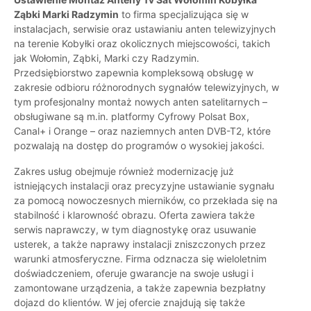
Ząbki Marki Radzymin
to firma specjalizująca się w
instalacjach, serwisie oraz ustawianiu anten telewizyjnych
na terenie Kobyłki oraz okolicznych miejscowości, takich
jak Wołomin, Ząbki, Marki czy Radzymin.
Przedsiębiorstwo zapewnia kompleksową obsługę w
zakresie odbioru różnorodnych sygnałów telewizyjnych, w
tym profesjonalny montaż nowych anten satelitarnych –
obsługiwane są m.in. platformy Cyfrowy Polsat Box,
Canal+ i Orange – oraz naziemnych anten DVB-T2, które
pozwalają na dostęp do programów o wysokiej jakości.
Zakres usług obejmuje również modernizację już
istniejących instalacji oraz precyzyjne ustawianie sygnału
za pomocą nowoczesnych mierników, co przekłada się na
stabilność i klarowność obrazu. Oferta zawiera także
serwis naprawczy, w tym diagnostykę oraz usuwanie
usterek, a także naprawy instalacji zniszczonych przez
warunki atmosferyczne. Firma odznacza się wieloletnim
doświadczeniem, oferuje gwarancje na swoje usługi i
zamontowane urządzenia, a także zapewnia bezpłatny
dojazd do klientów. W jej ofercie znajdują się także