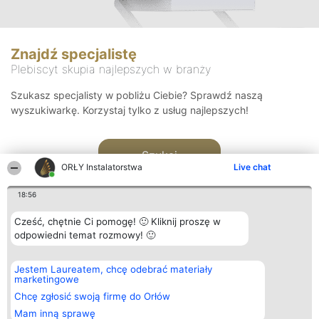
Znajdź specjalistę
Plebiscyt skupia najlepszych w branży
Szukasz specjalisty w pobliżu Ciebie? Sprawdź naszą
wyszukiwarkę. Korzystaj tylko z usług najlepszych!
Szukaj
ORŁY Instalatorstwa
Live chat
18:56
Cześć, chętnie Ci pomogę! 🙂 Kliknij proszę w
odpowiedni temat rozmowy! 🙂
Organizator plebiscytu
Plebiscyt
Kontakt
Jestem Laureatem, chcę odebrać materiały
Bright Side Solutions sp. z o.
Laureaci
Kontakt
marketingowe
o. sp. k.
Lista
ul. Ruska 22
wszystkich
Chcę zgłosić swoją firmę do Orłów
Wrocław 50-079
Laureatów
Mam inną sprawę
KRS 0000749100 | Regon
Zasady