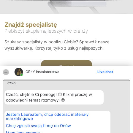
Znajdź specjalistę
Plebiscyt skupia najlepszych w branży
Szukasz specjalisty w pobliżu Ciebie? Sprawdź naszą
wyszukiwarkę. Korzystaj tylko z usług najlepszych!
Szukaj
ORŁY Instalatorstwa
Live chat
02:40
Cześć, chętnie Ci pomogę! 🙂 Kliknij proszę w
odpowiedni temat rozmowy! 🙂
Organizator plebiscytu
Plebiscyt
Kontakt
Jestem Laureatem, chcę odebrać materiały
Bright Side Solutions sp. z o.
Laureaci
Kontakt
marketingowe
o. sp. k.
Lista
ul. Ruska 22
wszystkich
Chcę zgłosić swoją firmę do Orłów
Wrocław 50-079
Laureatów
Mam inną sprawę
KRS 0000749100 | Regon
Zasady