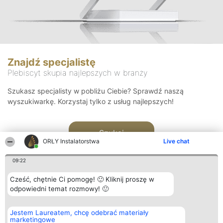
Znajdź specjalistę
Plebiscyt skupia najlepszych w branży
Szukasz specjalisty w pobliżu Ciebie? Sprawdź naszą
wyszukiwarkę. Korzystaj tylko z usług najlepszych!
Szukaj
ORŁY Instalatorstwa
Live chat
09:22
Cześć, chętnie Ci pomogę! 🙂 Kliknij proszę w
odpowiedni temat rozmowy! 🙂
Organizator plebiscytu
Plebiscyt
Kontakt
Jestem Laureatem, chcę odebrać materiały
Bright Side Solutions sp. z o.
Laureaci
Kontakt
marketingowe
o. sp. k.
Lista