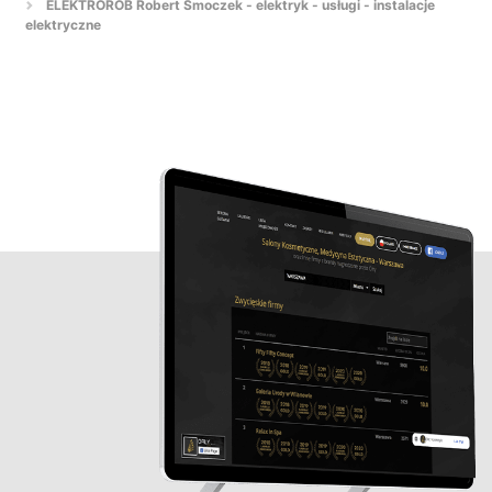
ELEKTROROB Robert Smoczek - elektryk - usługi - instalacje
elektryczne