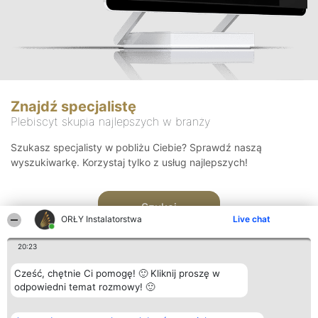
Znajdź specjalistę
Plebiscyt skupia najlepszych w branży
Szukasz specjalisty w pobliżu Ciebie? Sprawdź naszą
wyszukiwarkę. Korzystaj tylko z usług najlepszych!
Szukaj
ORŁY Instalatorstwa
Live chat
20:23
Cześć, chętnie Ci pomogę! 🙂 Kliknij proszę w
odpowiedni temat rozmowy! 🙂
Organizator plebiscytu
Plebiscyt
Kontakt