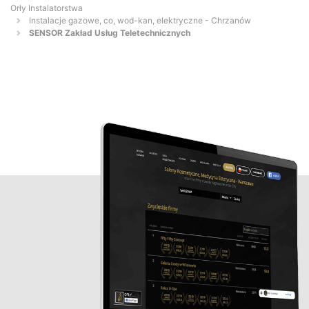
Orły Instalatorstwa
Instalacje gazowe, co, wod-kan, elektryczne - Chrzanów
SENSOR Zakład Usług Teletechnicznych