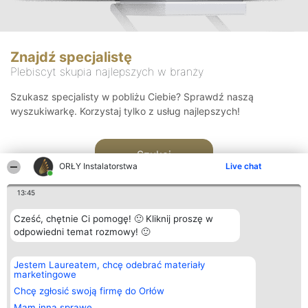
Znajdź specjalistę
Plebiscyt skupia najlepszych w branży
Szukasz specjalisty w pobliżu Ciebie? Sprawdź naszą
wyszukiwarkę. Korzystaj tylko z usług najlepszych!
Szukaj
ORŁY Instalatorstwa
Live chat
13:45
Cześć, chętnie Ci pomogę! 🙂 Kliknij proszę w
odpowiedni temat rozmowy! 🙂
Organizator plebiscytu
Plebiscyt
Kontakt
Jestem Laureatem, chcę odebrać materiały
Bright Side Solutions sp. z o.
Laureaci
Kontakt
marketingowe
o. sp. k.
Lista
ul. Ruska 22
wszystkich
Chcę zgłosić swoją firmę do Orłów
Wrocław 50-079
Laureatów
Mam inną sprawę
KRS 0000749100 | Regon
Zasady