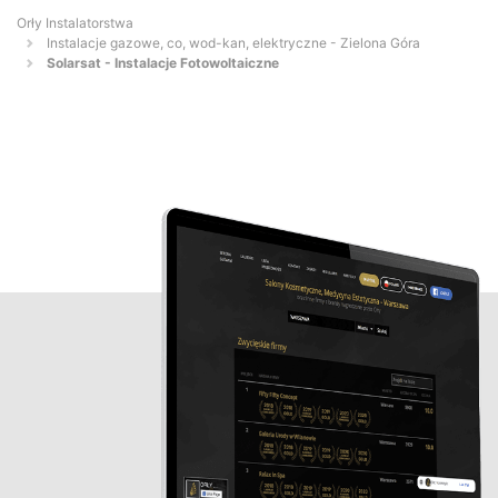
Orły Instalatorstwa
Instalacje gazowe, co, wod-kan, elektryczne - Zielona Góra
Solarsat - Instalacje Fotowoltaiczne