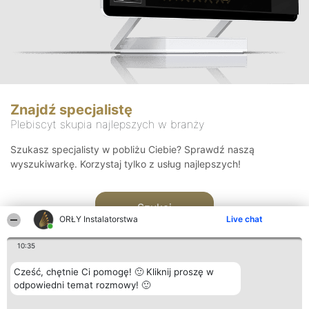
Znajdź specjalistę
Plebiscyt skupia najlepszych w branży
Szukasz specjalisty w pobliżu Ciebie? Sprawdź naszą
wyszukiwarkę. Korzystaj tylko z usług najlepszych!
Szukaj
ORŁY Instalatorstwa
Live chat
10:35
Cześć, chętnie Ci pomogę! 🙂 Kliknij proszę w
odpowiedni temat rozmowy! 🙂
Organizator plebiscytu
Plebiscyt
Kontakt