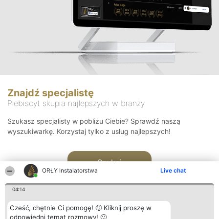
Znajdź specjalistę
Plebiscyt skupia najlepszych w branży
Szukasz specjalisty w pobliżu Ciebie? Sprawdź naszą
wyszukiwarkę. Korzystaj tylko z usług najlepszych!
Szukaj
ORŁY Instalatorstwa
Live chat
04:14
Cześć, chętnie Ci pomogę! 🙂 Kliknij proszę w
odpowiedni temat rozmowy! 🙂