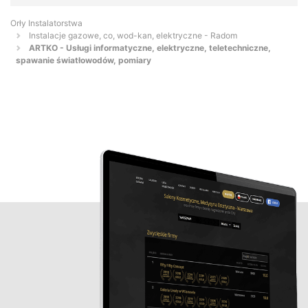
Orły Instalatorstwa
Instalacje gazowe, co, wod-kan, elektryczne - Radom
ARTKO - Usługi informatyczne, elektryczne, teletechniczne,
spawanie światłowodów, pomiary