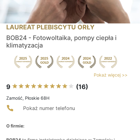
LAUREAT PLEBISCYTU ORŁY
BOB24 - Fotowoltaika, pompy ciepła i
klimatyzacja
Pokaż więcej >>
9
(16)
Zamość, Płoskie 68H
Pokaż numer telefonu
O firmie:
BOB24
to firma instalatorska działająca w Zamościu i