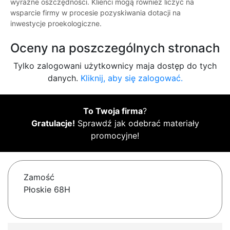
wyraźne oszczędności. Klienci mogą również liczyć na
wsparcie firmy w procesie pozyskiwania dotacji na
inwestycje proekologiczne.
Oceny na poszczególnych stronach
Tylko zalogowani użytkownicy maja dostęp do tych
danych.
Kliknij, aby się zalogować.
To Twoja firma
?
Gratulacje!
Sprawdź jak odebrać materiały
promocyjne!
Zamość
Płoskie 68H