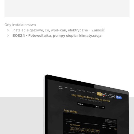
Orły Instalatorstwa
Instalacje gazowe, co, wod-kan, elektryczne - Zamość
BOB24 - Fotowoltaika, pompy ciepła i klimatyzacja