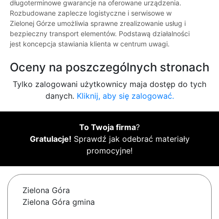
długoterminowe gwarancje na oferowane urządzenia.
Rozbudowane zaplecze logistyczne i serwisowe w
Zielonej Górze umożliwia sprawne zrealizowanie usług i
bezpieczny transport elementów. Podstawą działalności
jest koncepcja stawiania klienta w centrum uwagi.
Oceny na poszczególnych stronach
Tylko zalogowani użytkownicy maja dostęp do tych
danych.
Kliknij, aby się zalogować.
To Twoja firma
?
Gratulacje!
Sprawdź jak odebrać materiały
promocyjne!
Zielona Góra
Zielona Góra gmina