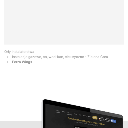
Orły Instalatorstwa
Instalacje gazowe, co, wod-kan, elektryczne - Zielona Góra
Ferro Wings