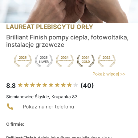
LAUREAT PLEBISCYTU ORŁY
Brilliant Finish pompy ciepła, fotowoltaika,
instalacje grzewcze
Pokaż więcej >>
8.8
(40)
Siemianowice Śląskie, Krupanka 83
Pokaż numer telefonu
O firmie:
Brilliant Finish
działa jako firma specjalizująca się w