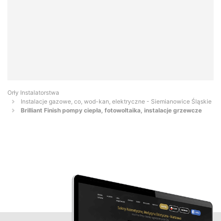
Orły Instalatorstwa
Instalacje gazowe, co, wod-kan, elektryczne - Siemianowice Śląskie
Brilliant Finish pompy ciepła, fotowoltaika, instalacje grzewcze