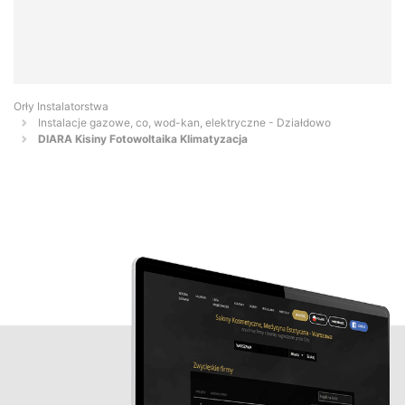
Orły Instalatorstwa
Instalacje gazowe, co, wod-kan, elektryczne - Działdowo
DIARA Kisiny Fotowoltaika Klimatyzacja