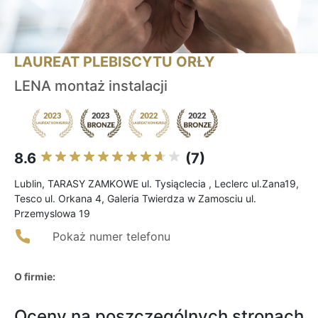
LAUREAT PLEBISCYTU ORŁY
LENA montaż instalacji
8.6
(7)
Lublin, TARASY ZAMKOWE ul. Tysiąclecia , Leclerc ul.Zana19,
Tesco ul. Orkana 4, Galeria Twierdza w Zamosciu ul.
Przemyslowa 19
Pokaż numer telefonu
O firmie:
Oceny na poszczególnych stronach