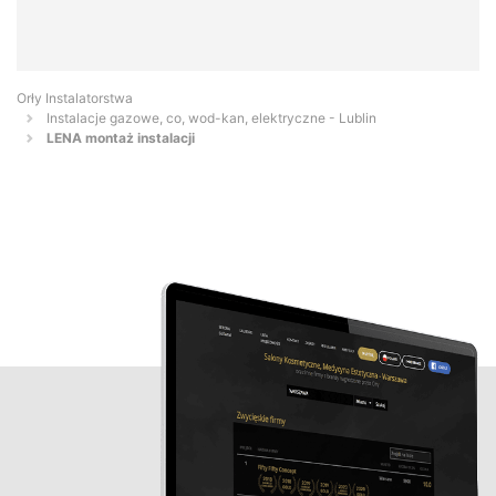
Orły Instalatorstwa
Instalacje gazowe, co, wod-kan, elektryczne - Lublin
LENA montaż instalacji