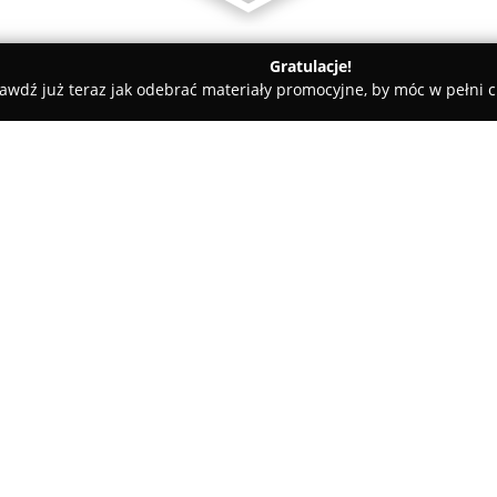
Gratulacje!
awdź już teraz jak odebrać materiały promocyjne, by móc w pełni c
an, elektryczne - Warszawa
Adbud-Instal. Kijewski A.
O firmie:
Adbud-Instal
to firma funkcjo
roku, posiadająca bogate doświa
związane z instalacjami hydra
oraz gazowymi. Oferta obejmuj
Pokaż więcej >>
montażu pomp ciepła, umożliw
systemów do wymogów energet
Zespół specjalistów firmy zaj