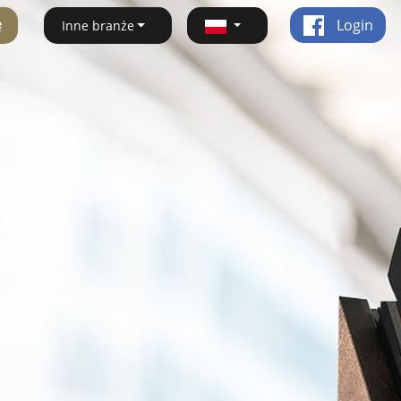
ę
Login
Inne branże