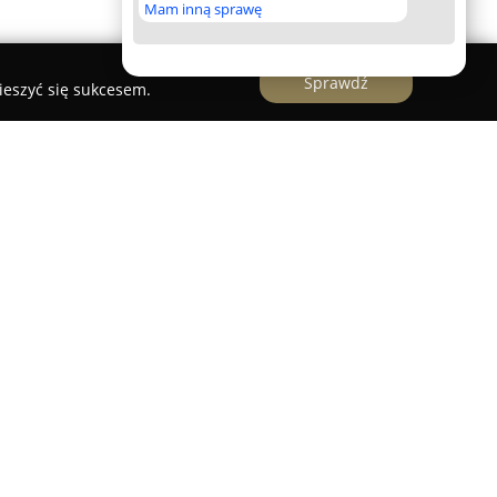
Mam inną sprawę
Sprawdź
ieszyć się sukcesem.
nująca na rynku instalacyjnym Warszawy od 2016
dczenie w branży. Jej specjalizacją są usługi
ulicznymi, wodno-kanalizacyjnymi, grzewczymi
e także innowacyjne rozwiązania w zakresie
iając efektywne i indywidualne dopasowanie
ycznych oraz potrzeb użytkowników.
muje się również fachowym montażem instalacji