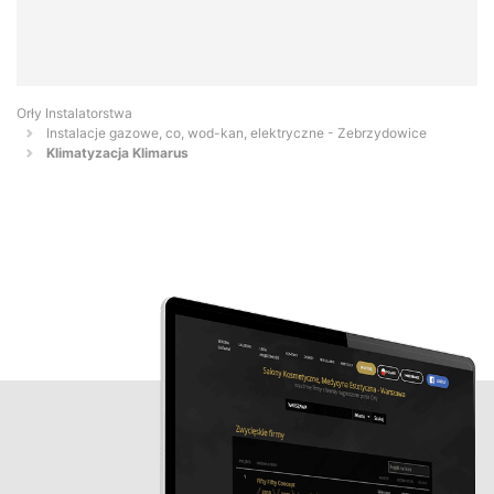
Orły Instalatorstwa
Instalacje gazowe, co, wod-kan, elektryczne - Zebrzydowice
Klimatyzacja Klimarus