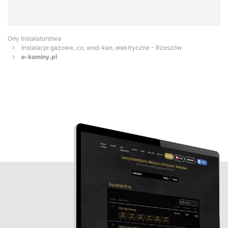
Orły Instalatorstwa
Instalacje gazowe, co, wod-kan, elektryczne - Rzeszów
e-kominy.pl