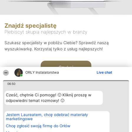
Znajdź specjalistę
Plebiscyt skupia najlepszych w branży
Szukasz specjalisty w pobliżu Ciebie? Sprawdź naszą
wyszukiwarkę. Korzystaj tylko z usług najlepszych!
Szukaj
ORŁY Instalatorstwa
Live chat
06:50
Cześć, chętnie Ci pomogę! 🙂 Kliknij proszę w
odpowiedni temat rozmowy! 🙂
Organizator plebiscytu
Plebiscyt
Kontakt
Jestem Laureatem, chcę odebrać materiały
Bright Side Solutions sp. z o.
Laureaci
Kontakt
marketingowe
o. sp. k.
Lista
ul. Ruska 22
wszystkich
Chcę zgłosić swoją firmę do Orłów
Wrocław 50-079
Laureatów