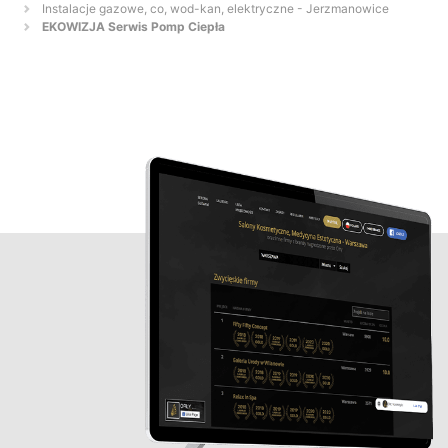
Instalacje gazowe, co, wod-kan, elektryczne - Jerzmanowice
EKOWIZJA Serwis Pomp Ciepła