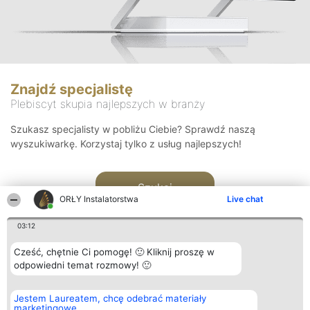
Znajdź specjalistę
Plebiscyt skupia najlepszych w branży
Szukasz specjalisty w pobliżu Ciebie? Sprawdź naszą
wyszukiwarkę. Korzystaj tylko z usług najlepszych!
Szukaj
ORŁY Instalatorstwa
Live chat
03:12
Cześć, chętnie Ci pomogę! 🙂 Kliknij proszę w
odpowiedni temat rozmowy! 🙂
Organizator plebiscytu
Plebiscyt
Kontakt
Jestem Laureatem, chcę odebrać materiały
Bright Side Solutions sp. z o.
Laureaci
Kontakt
marketingowe
o. sp. k.
Lista