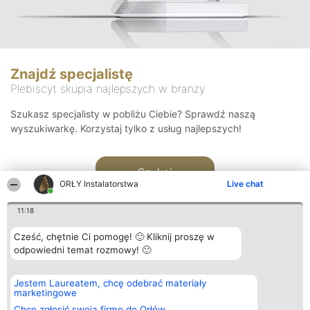
Znajdź specjalistę
Plebiscyt skupia najlepszych w branży
Szukasz specjalisty w pobliżu Ciebie? Sprawdź naszą
wyszukiwarkę. Korzystaj tylko z usług najlepszych!
Szukaj
ORŁY Instalatorstwa
Live chat
11:18
Cześć, chętnie Ci pomogę! 🙂 Kliknij proszę w
odpowiedni temat rozmowy! 🙂
Organizator plebiscytu
Plebiscyt
Kontakt
Jestem Laureatem, chcę odebrać materiały
Bright Side Solutions sp. z o.
Laureaci
Kontakt
marketingowe
o. sp. k.
Lista
ul. Ruska 22
wszystkich
Chcę zgłosić swoją firmę do Orłów