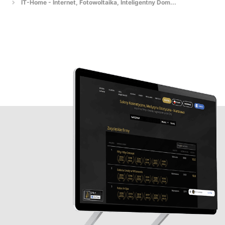
IT-Home - Internet, Fotowoltaika, Inteligentny Dom...