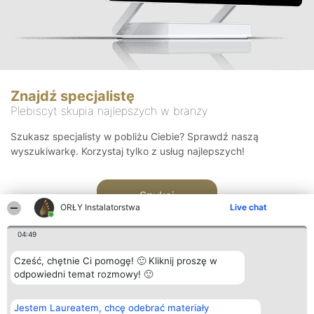
Znajdź specjalistę
Plebiscyt skupia najlepszych w branży
Szukasz specjalisty w pobliżu Ciebie? Sprawdź naszą
wyszukiwarkę. Korzystaj tylko z usług najlepszych!
Szukaj
ORŁY Instalatorstwa
Live chat
04:49
Cześć, chętnie Ci pomogę! 🙂 Kliknij proszę w
odpowiedni temat rozmowy! 🙂
Organizator plebiscytu
Plebiscyt
Kontakt
Jestem Laureatem, chcę odebrać materiały
Bright Side Solutions sp. z o.
Laureaci
Kontakt