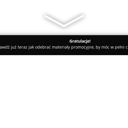
Gratulacje!
awdź już teraz jak odebrać materiały promocyjne, by móc w pełni c
an, elektryczne - Leńcze
Montaż ogrzewania - Eco Instal Michał
ał Piątek
O firmie:
Eco Instal Michał Piątek
to uzn
nowoczesnych instalacjach, św
małopolskiego. Firma koncentr
energooszczędnych rozwiązań, 