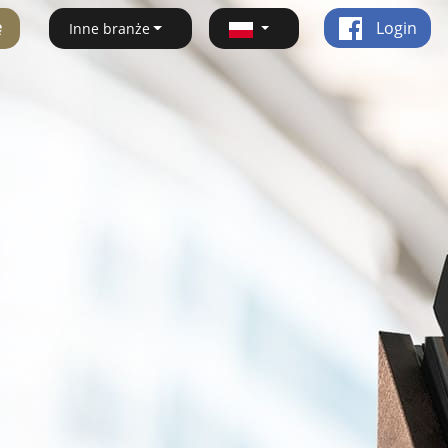
ę
Login
Inne branże