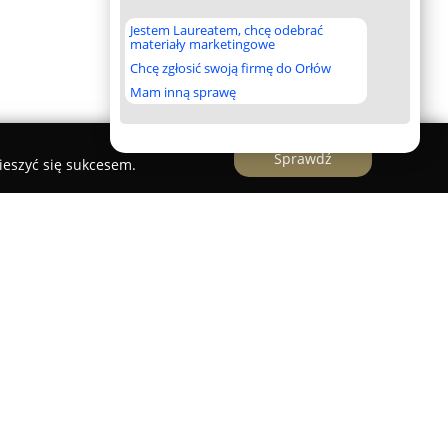
Jestem Laureatem, chcę odebrać
materiały marketingowe
Chcę zgłosić swoją firmę do Orłów
Mam inną sprawę
Sprawdź
ieszyć się sukcesem.
 Piątek
ane przedsiębiorstwo specjalizujące się w
iadczące swoje usługi na terenie województwa
uje się na dostarczaniu komfortowych i
obsługując klientów prywatnych oraz