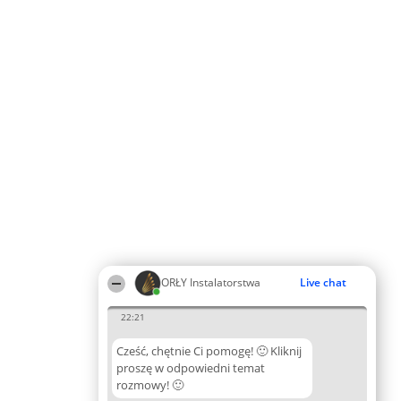
ORŁY Instalatorstwa
Live chat
22:21
Cześć, chętnie Ci pomogę! 🙂 Kliknij
proszę w odpowiedni temat
rozmowy! 🙂