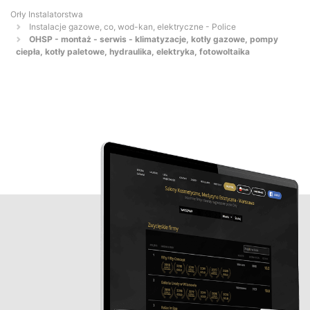
Orły Instalatorstwa
Instalacje gazowe, co, wod-kan, elektryczne - Police
OHSP - montaż - serwis - klimatyzacje, kotły gazowe, pompy
ciepła, kotły paletowe, hydraulika, elektryka, fotowoltaika