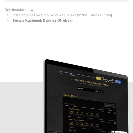
Orły Instalatorstwa
Instalacje gazowe, co, wod-kan, elektryczne - Rabka-Zdrój
Serwis Kuchenek Dariusz Otrebski