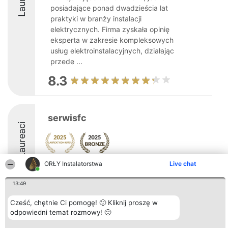
posiadające ponad dwadzieścia lat
praktyki w branży instalacji
elektrycznych. Firma zyskała opinię
eksperta w zakresie kompleksowych
usług elektroinstalacyjnych, działając
przede ...
8.3
serwisfc
Laureaci
ORŁY Instalatorstwa
Live chat
8.6
13:49
Cześć, chętnie Ci pomogę! 🙂 Kliknij proszę w
Organizator plebiscytu
Plebiscyt
Kontakt
Bright Side Solutions sp. z o.
odpowiedni temat rozmowy! 🙂
Laureaci
Kontakt
o. sp. k.
Lista
ul. Ruska 22
wszystkich