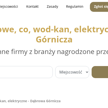
iejscowości
Kontakt
Zasady
Regulamin
Zgłoś si
owe, co, wod-kan, elektr
Górnicza
nne firmy z branży nagrodzone prz
-kan, elektryczne - Dąbrowa Górnicza