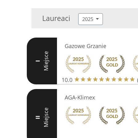
Laureaci
2025
Gazowe Grzanie
Miejsce
I
10.0
AGA-Klimex
Miejsce
II