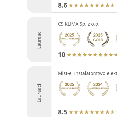
8.6
CS KLIMA Sp. z o.o.
Laureaci
10
Mist-el Instalatorstwo elek
Laureaci
8.5