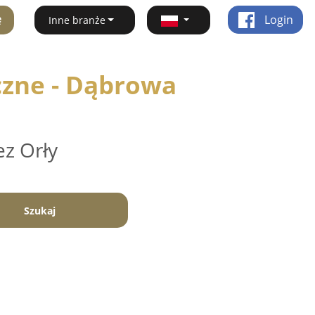
ę
Login
Inne branże
yczne - Dąbrowa
ez Orły
Szukaj