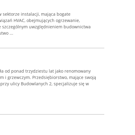
 sektorze instalacji, mająca bogate
związań HVAC, obejmujących ogrzewanie,
 ze szczególnym uwzględnieniem budownictwa
two ...
ała od ponad trzydziestu lat jako renomowany
ym i grzewczym. Przedsiębiorstwo, mające swoją
przy ulicy Budowlanych 2, specjalizuje się w