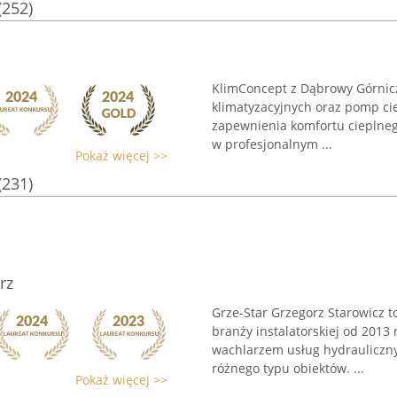
(252)
KlimConcept z Dąbrowy Górnicze
klimatyzacyjnych oraz pomp ci
zapewnienia komfortu cieplnego
w profesjonalnym ...
Pokaż więcej >>
(231)
rz
Grze-Star Grzegorz Starowicz t
branży instalatorskiej od 2013
wachlarzem usług hydrauliczn
różnego typu obiektów. ...
Pokaż więcej >>