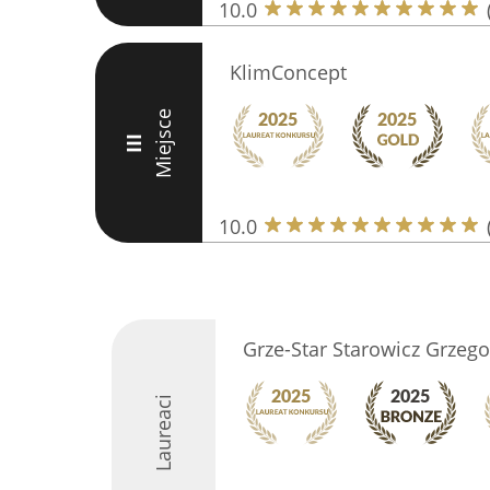
10.0
KlimConcept
Miejsce
III
10.0
Grze-Star Starowicz Grzego
Laureaci