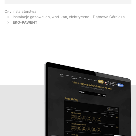
Orły Instalatorstwa
Instalacje gazowe, co, wod-kan, elektryczne - Dąbrowa Górnicza
EKO-PAWENT