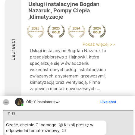
Usługi instalacyjne Bogdan
Nazaruk , Pompy Ciepła
,klimatyzacje
Laureaci
Pokaż więcej >>
Usługi instalacyjne Bogdan Nazaruk to
przedsiębiorstwo z Hajnówki, które
specjalizuje się w świadczeniu
wszechstronnych usług instalatorskich
związanych z systemami grzewczymi,
klimatyzacją oraz wentylacją. Firma
zapewnia montaż nowoczesnych ...
9.1
ORŁY Instalatorstwa
Live chat
11:35
Organizator plebiscytu
Plebiscyt
Kontakt
Cześć, chętnie Ci pomogę! 🙂 Kliknij proszę w
Bright Side Solutions sp. z o.
Laureaci
Kontakt
o. sp. k.
odpowiedni temat rozmowy! 🙂
Lista
ul. Ruska 22
wszystkich