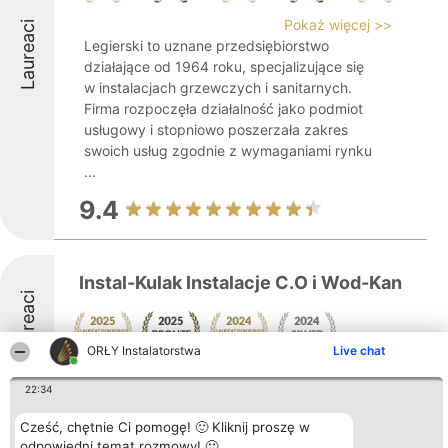
Pokaż więcej >>
Laureaci
Legierski to uznane przedsiębiorstwo
działające od 1964 roku, specjalizujące się
w instalacjach grzewczych i sanitarnych.
Firma rozpoczęła działalność jako podmiot
usługowy i stopniowo poszerzała zakres
swoich usług zgodnie z wymaganiami rynku
...
9.4
Instal-Kulak Instalacje C.O i Wod-Kan
Laureaci
ORŁY Instalatorstwa
Live chat
8.7
22:34
Cześć, chętnie Ci pomogę! 🙂 Kliknij proszę w
odpowiedni temat rozmowy! 🙂