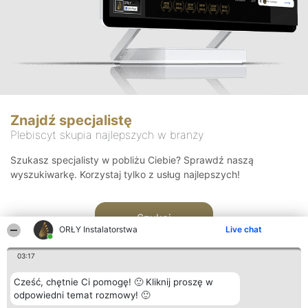
Znajdź specjalistę
Plebiscyt skupia najlepszych w branży
Szukasz specjalisty w pobliżu Ciebie? Sprawdź naszą
wyszukiwarkę. Korzystaj tylko z usług najlepszych!
Szukaj
ORŁY Instalatorstwa
Live chat
03:17
Cześć, chętnie Ci pomogę! 🙂 Kliknij proszę w
odpowiedni temat rozmowy! 🙂