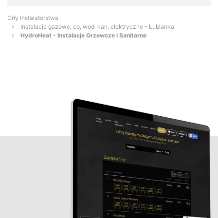
Orły Instalatorstwa
Instalacje gazowe, co, wod-kan, elektryczne - Łubianka
HydroHeat - Instalacje Grzewcze i Sanitarne