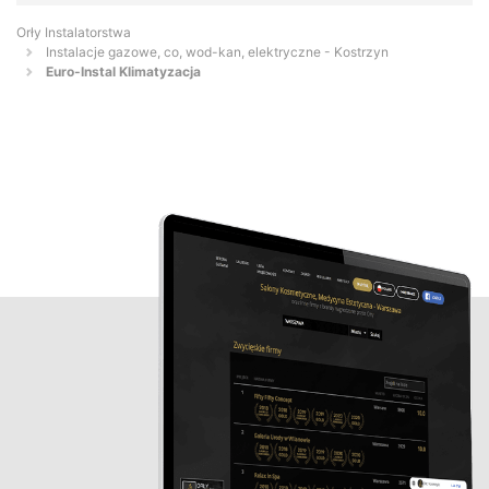
Orły Instalatorstwa
Instalacje gazowe, co, wod-kan, elektryczne - Kostrzyn
Euro-Instal Klimatyzacja