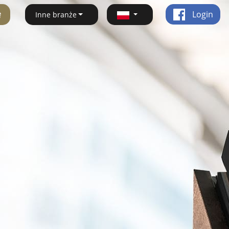
ę
Login
Inne branże