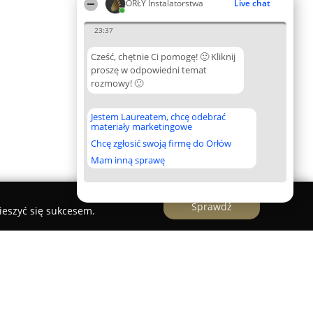
ORŁY Instalatorstwa
Live chat
23:37
Cześć, chętnie Ci pomogę! 🙂 Kliknij
proszę w odpowiedni temat
rozmowy! 🙂
Jestem Laureatem, chcę odebrać
materiały marketingowe
Chcę zgłosić swoją firmę do Orłów
Mam inną sprawę
Sprawdź
ieszyć się sukcesem.
 klimatyzacja