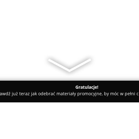
Gratulacje!
awdź już teraz jak odebrać materiały promocyjne, by móc w pełni c
an, elektryczne - Puck
P.H.U. KLI-MOS wentylacja, chłodnictwo,